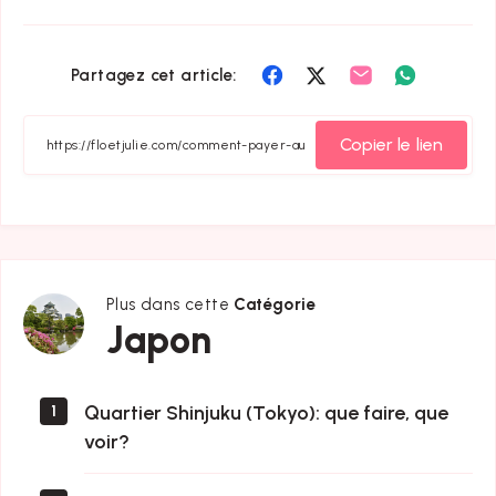
Partager
Partager
Partager
Partager
Partagez cet article:
sur
sur
sur
sur
Facebook
Twitter
Email
Whatsapp
Copier le lien
Plus dans cette
Catégorie
Japon
Japon
Quartier Shinjuku (Tokyo): que faire, que
1
voir?