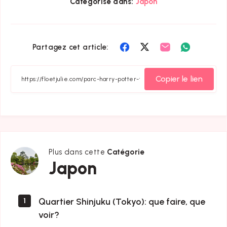
Catégorisé dans:
Japon
Partager
Partager
Partager
Partager
Partagez cet article:
sur
sur
sur
sur
Facebook
Twitter
Email
Whatsapp
Copier le lien
Plus dans cette
Catégorie
Japon
Japon
Quartier Shinjuku (Tokyo): que faire, que
1
voir?