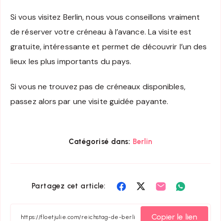
Si vous visitez Berlin, nous vous conseillons vraiment
de réserver votre créneau à l’avance. La visite est
gratuite, intéressante et permet de découvrir l’un des
lieux les plus importants du pays.
Si vous ne trouvez pas de créneaux disponibles,
passez alors par une visite guidée payante.
Catégorisé dans:
Berlin
Partager
Partager
Partager
Partager
Partagez cet article:
sur
sur
sur
sur
Facebook
Twitter
Email
Whatsapp
Copier le lien