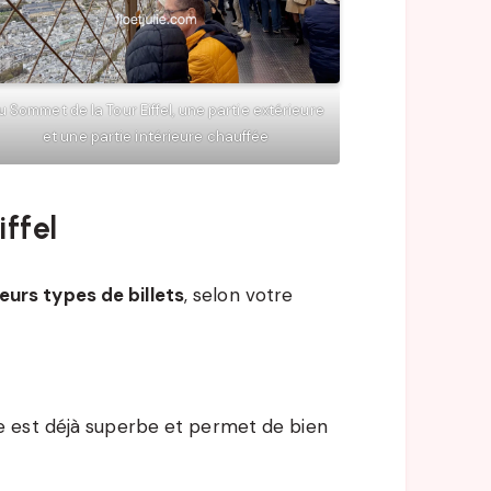
u Sommet de la Tour Eiffel, une partie extérieure
et une partie intérieure chauffée
iffel
ieurs types de billets
, selon votre
vue est déjà superbe et permet de bien