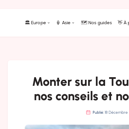
🏛️ Europe
🏮 Asie
🗺️ Nos guides
👋 À
Monter sur la Tour
nos conseils et n
Publié:
18 Décembre