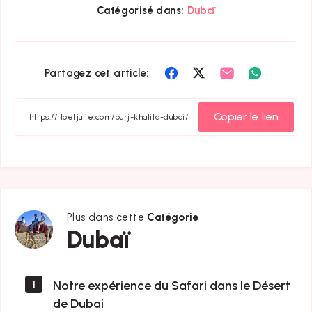
Catégorisé dans:
Dubaï
Partager
Partager
Partager
Partager
Partagez cet article:
sur
sur
sur
sur
Facebook
Twitter
Email
Whatsapp
Copier le lien
Plus dans cette
Catégorie
Dubaï
Dubaï
Notre expérience du Safari dans le Désert
1
de Dubai