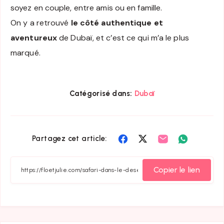
soyez en couple, entre amis ou en famille.
On y a retrouvé
le côté authentique et
aventureux
de Dubaï, et c’est ce qui m’a le plus
marqué.
Catégorisé dans:
Dubaï
Partager
Partager
Partager
Partager
Partagez cet article:
sur
sur
sur
sur
Facebook
Twitter
Email
Whatsapp
Copier le lien