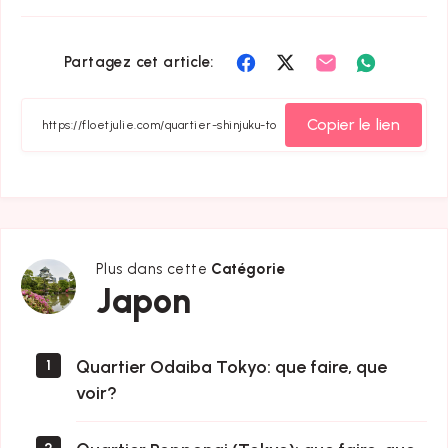
Partager
Partager
Partager
Partager
Partagez cet article:
sur
sur
sur
sur
Facebook
Twitter
Email
Whatsapp
Copier le lien
Plus dans cette
Catégorie
Japon
Japon
Quartier Odaiba Tokyo: que faire, que
1
voir?