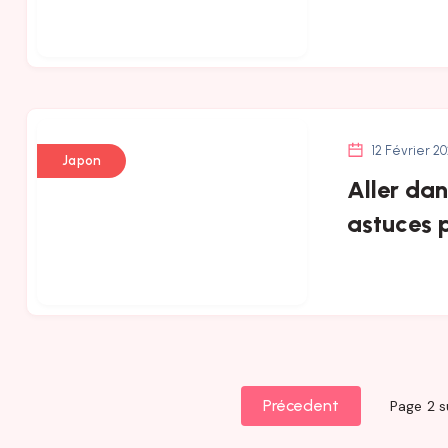
12 Février 2
Japon
Aller dan
astuces p
Précedent
Page 2 s