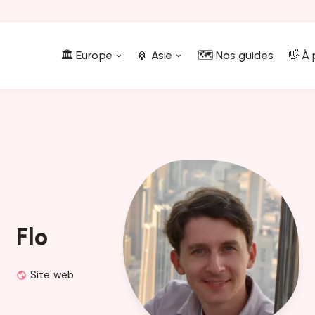
🏛️ Europe
🏮 Asie
🗺️ Nos guides
👋 À
Flo
Site web