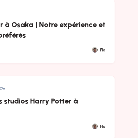
r à Osaka | Notre expérience et
préférés
Flo
026
es studios Harry Potter à
Flo