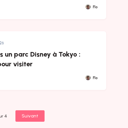
Flo
026
s un parc Disney à Tokyo :
our visiter
Flo
Suivant
ur 4