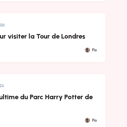
026
r visiter la Tour de Londres
Flo
026
ultime du Parc Harry Potter de
Flo